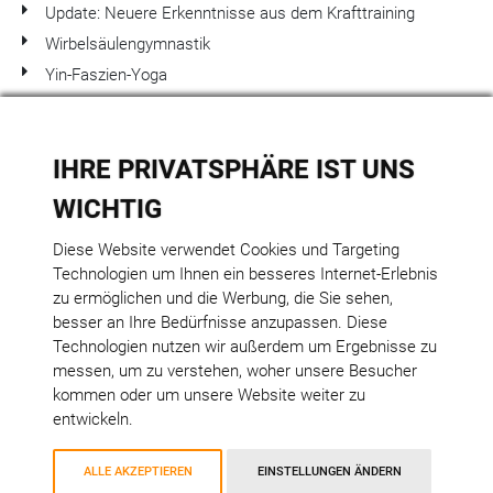
Update: Neuere Erkenntnisse aus dem Krafttraining
Wirbelsäulengymnastik
Yin-Faszien-Yoga
IHRE PRIVATSPHÄRE IST UNS
WICHTIG
FitnessAkademie
Meesenstiege 54 b
Diese Website verwendet Cookies und Targeting
48165 Münster
Technologien um Ihnen ein besseres Internet-Erlebnis
Tel.: +49 2501 9583485
zu ermöglichen und die Werbung, die Sie sehen,
info[at]fitness-akademie.de
besser an Ihre Bedürfnisse anzupassen. Diese
www.fitness-akademie.de
Technologien nutzen wir außerdem um Ergebnisse zu
messen, um zu verstehen, woher unsere Besucher
AGB
kommen oder um unsere Website weiter zu
Widerrufsformular
entwickeln.
Datenschutzerklärung
Impressum
ALLE AKZEPTIEREN
EINSTELLUNGEN ÄNDERN