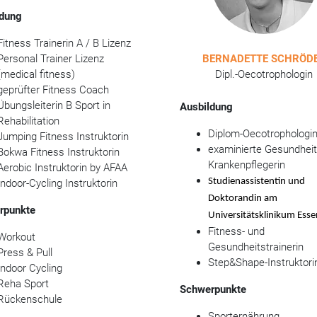
ldung
Fitness Trainerin A / B Lizenz
Personal Trainer Lizenz
BERNADETTE SCHRÖD
(medical fitness)
Dipl.-Oecotrophologin
geprüfter Fitness Coach
Übungsleiterin B Sport in
Ausbildung
Rehabilitation
Diplom-Oecotrophologi
Jumping Fitness Instruktorin
examinierte Gesundheit
Bokwa Fitness Instruktorin
Krankenpflegerin
Aerobic Instruktorin by AFAA
Studienassistentin und
Indoor-Cycling Instruktorin
Doktorandin am
rpunkte
Universitätsklinikum Esse
Fitness- und
Workout
Gesundheitstrainerin
Press & Pull
Step&Shape-Instruktori
Indoor Cycling
Reha Sport
Schwerpunkte
Rückenschule
Sporternährung