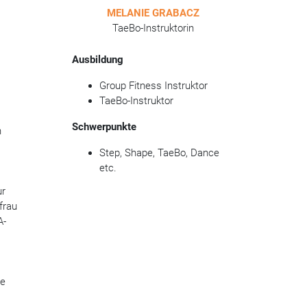
MELANIE GRABACZ
TaeBo-Instruktorin
Ausbildung
Group Fitness Instruktor
TaeBo-Instruktor
Schwerpunkte
h
Step, Shape, TaeBo, Dance
etc.
ur
frau
A-
ge