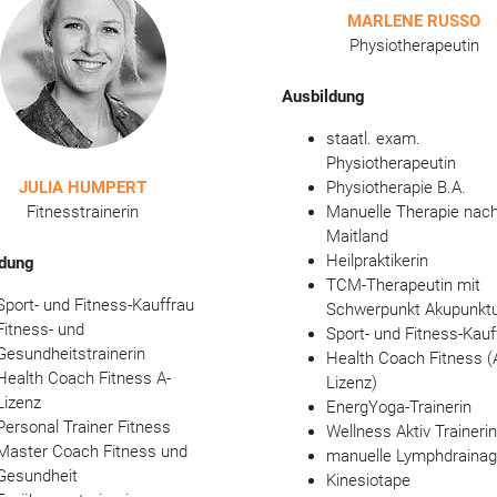
MARLENE RUSSO
Physiotherapeutin
Ausbildung
staatl. exam.
Physiotherapeutin
JULIA HUMPERT
Physiotherapie B.A.
Fitnesstrainerin
Manuelle Therapie nac
Maitland
Heilpraktikerin
ldung
TCM-Therapeutin mit
Sport- und Fitness-Kauffrau
Schwerpunkt Akupunkt
Fitness- und
Sport- und Fitness-Kauf
Gesundheitstrainerin
Health Coach Fitness (
Health Coach Fitness A-
Lizenz)
Lizenz
EnergYoga-Trainerin
Personal Trainer Fitness
Wellness Aktiv Trainerin
Master Coach Fitness und
manuelle Lymphdraina
Gesundheit
Kinesiotape