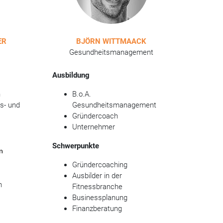
ER
BJÖRN WITTMAACK
Gesundheitsmanagement
Ausbildung
n
B.o.A.
s- und
Gesundheitsmanagement
Gründercoach
Unternehmer
Schwerpunkte
n
Gründercoaching
Ausbilder in der
n
Fitnessbranche
Businessplanung
Finanzberatung