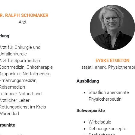
R. RALPH SCHOMAKER
Arzt
ldung
Arzt für Chirurgie und
Unfallchirurgie
Arzt für Sportmedizin
EYSKE ETGETON
Sportmedizin, Chirotherapie,
staatl. anerk. Physiotherap
Akupunktur, Notfallmedizin
Ernährungsmedizin,
Ausbildung
Reisemedizin
Staatlich anerkannte
Leitender Notarzt und
Physiotherpeutin
Ärztlicher Leiter
Rettungsdienst im Kreis
Schwerpunkte
Warendorf
Wirbelsäule
rpunkte
Dehnungskonzepte