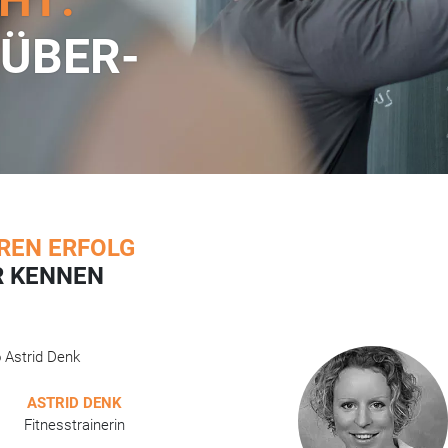
 ÜBER­
REN ERFOLG
R KENNEN
ASTRID DENK
Fitnesstrainerin