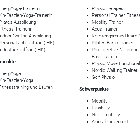
EnergYoga-Trainerin
Physiotherapeut
Yin-Faszien-Yoga-Trainerin
Personal Trainer Fitnes
Pilates-Ausbildung
Mobility Trainer
Fitness-Trainerin
Aqua Trainer
Indoor-Cycling-Ausbildung
Krankengymnastik am 
Personalfachkauffrau (IHK)
Pilates Basic Trainer
Industriekauffrau (IHK)
Propriozetive Neuromus
Faszilisation
rpunkte
Physio Move Functional
Nordic Walking Trainer
EnergYoga
Golf Physio
Yin-Faszien-Yoga
Fitnesstraining und Laufen
Schwerpunkte
Mobility
Flexibility
Neuromobility
Animal movement