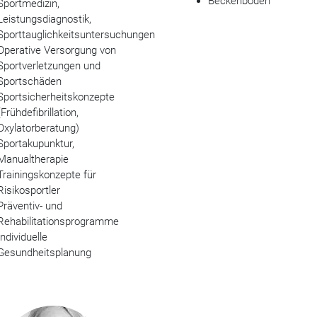
Beckenboden
Sportmedizin,
Leistungsdiagnostik,
Sporttauglichkeitsuntersuchungen
Operative Versorgung von
Sportverletzungen und
Sportschäden
Sportsicherheitskonzepte
(Frühdefibrillation,
Oxylatorberatung)
Sportakupunktur,
Manualtherapie
Trainingskonzepte für
Risikosportler
Präventiv- und
Rehabilitationsprogramme
Individuelle
Gesundheitsplanung