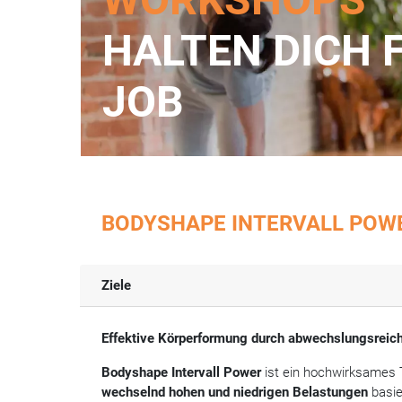
HALTEN DICH 
JOB
BODYSHAPE INTERVALL POW
Ziele
Effektive Körperformung durch abwechslungsreic
Bodyshape Intervall Power
ist ein hochwirksames T
wechselnd hohen und niedrigen Belastungen
basie