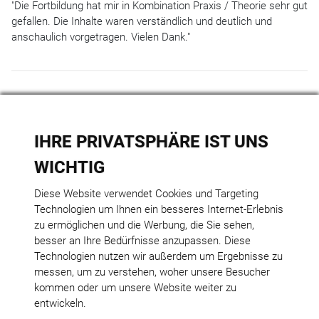
"Die Fortbildung hat mir in Kombination Praxis / Theorie sehr gut
gefallen. Die Inhalte waren verständlich und deutlich und
anschaulich vorgetragen. Vielen Dank."
IHRE PRIVATSPHÄRE IST UNS
WICHTIG
FitnessAkademie
Meesenstiege 54 b
Diese Website verwendet Cookies und Targeting
48165 Münster
Technologien um Ihnen ein besseres Internet-Erlebnis
Tel.: +49 2501 9583485
zu ermöglichen und die Werbung, die Sie sehen,
info[at]fitness-akademie.de
besser an Ihre Bedürfnisse anzupassen. Diese
www.fitness-akademie.de
Technologien nutzen wir außerdem um Ergebnisse zu
messen, um zu verstehen, woher unsere Besucher
AGB
kommen oder um unsere Website weiter zu
Widerrufsformular
entwickeln.